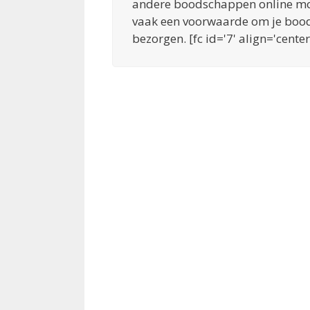
andere boodschappen online moet
vaak een voorwaarde om je bood
bezorgen. [fc id='7' align='center'