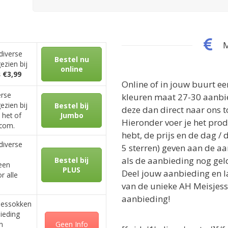
M
diverse
Bestel nu
ezien bij
online
s €3,99
Online of in jouw buurt e
erse
kleuren maat 27-30 aanbie
ezien bij
Bestel bij
deze dan direct naar ons t
 het of
Jumbo
Hieronder voer je het pro
.com.
hebt, de prijs en de dag / 
diverse
5 sterren) geven aan de aa
als de aanbieding nog geldi
Bestel bij
 een
PLUS
Deel jouw aanbieding en l
r alle
van de unieke AH Meisjes
aanbieding!
jessokken
ieding
n
Geen Info