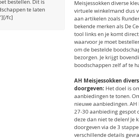
 bestellen. Dit is
Meisjessokken diverse kle
schappen te laten
virtuele winkelmand dus 
][/fc]
aan artikelen zoals Runde
bekende merken als De Ce
tool links en je komt dire
waarvoor je moet bestellen.
om de bestelde boodschapp
bezorgen. Je krijgt bovend
boodschappen zelf af te h
AH Meisjessokken divers
doorgeven:
Het doel is o
aanbiedingen te tonen. Om
nieuwe aanbiedingen. AH 
27-30 aanbieding gespot d
deze dan niet te delen! Je
doorgeven via de 3 stapp
verschillende details gevra