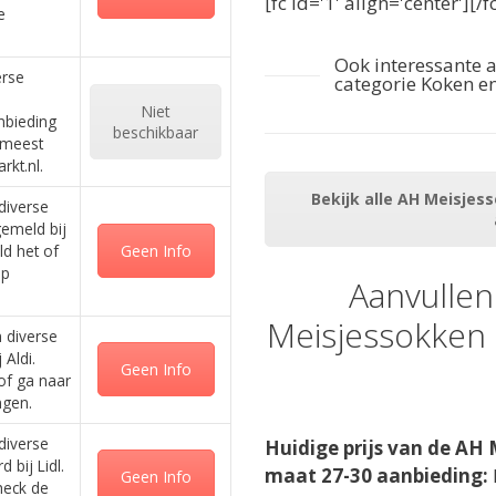
[fc id='1' align='center'][/f
e
Ook interessante 
erse
categorie Koken en
Niet
nbieding
beschikbaar
 meest
kt.nl.
Bekijk alle AH Meisjes
diverse
emeld bij
d het of
Geen Info
op
Aanvullen
Meisjessokken 
 diverse
Aldi.
Geen Info
of ga naar
ngen.
diverse
Huidige prijs van de AH 
 bij Lidl.
maat 27-30 aanbieding:
Geen Info
heck de