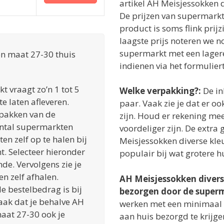
artikel AH Meisjessokken d
De prijzen van supermarkte
product is soms flink prij
laagste prijs noteren we no
supermarkt met een lagere
en maat 27-30 thuis
indienen via het formulier
 vraagt zo’n 1 tot 5
Welke verpakking?:
De in
e laten afleveren.
paar. Vaak zie je dat er o
inpakken van de
zijn. Houd er rekening mee
ntal supermarkten
voordeliger zijn. De extra
n zelf op te halen bij
Meisjessokken diverse kle
t. Selecteer hieronder
populair bij wat grotere 
de. Vervolgens zie je
en zelf afhalen.
AH Meisjessokken divers
e bestelbedrag is bij
bezorgen door de super
aak dat je behalve AH
werken met een minimaal
aat 27-30 ook je
aan huis bezorgd te krijge