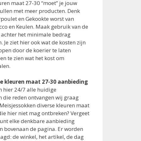
uren maat 27-30 “moet” je jouw
vullen met meer producten. Denk
rpoulet en Gekookte worst van
cco en Keulen. Maak gebruik van de
ct achter het minimale bedrag
 Je ziet hier ook wat de kosten zijn
en door de koerier te laten
ien te zien wat het kost om
alen.
e kleuren maat 27-30 aanbieding
m hier 24/7 alle huidige
 die reden ontvangen wij graag
Meisjessokken diverse kleuren maat
ie hier niet mag ontbreken? Vergeet
 kunt elke denkbare aanbieding
en bovenaan de pagina. Er worden
agd: de winkel, het artikel, de dag