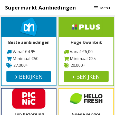
Spring
Supermarkt Aanbiedingen
Menu
naar
inhoud
Beste aanbiedingen
Hoge kwaliteit
Vanaf €4,95
Vanaf €6,00
Minimaal €50
Minimaal €25
27.000+
20.000+
BEKIJKEN
BEKIJKEN
Top bezorging
Goede service