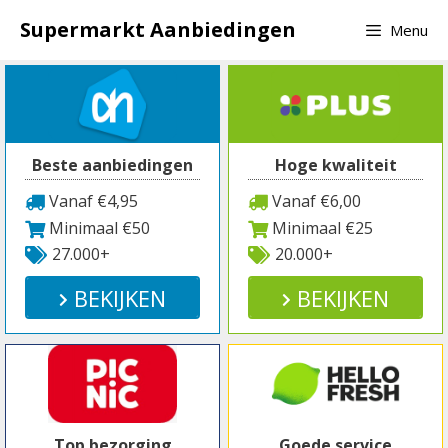
Spring
Supermarkt Aanbiedingen
Menu
naar
inhoud
Beste aanbiedingen
Hoge kwaliteit
Vanaf €4,95
Vanaf €6,00
Minimaal €50
Minimaal €25
27.000+
20.000+
BEKIJKEN
BEKIJKEN
Top bezorging
Goede service