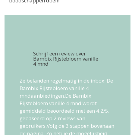
boodschappen doen!
Schrijf een review over
Bambix Rijstebloem vanille
4 mnd
Ze belanden regelmatig in de inbox: De
Bambix Rijstebloem vanille 4
mndaanbiedingen.De
Bambix
Rijstebloem vanille 4 mnd
wordt
gemiddeld beoordeeld met een
4.2
/
5
,
gebaseerd op
2
reviews van
gebruikers.
Volg de 3 stappen bovenaan
de pagina. Zo heb je de mogelijkheid