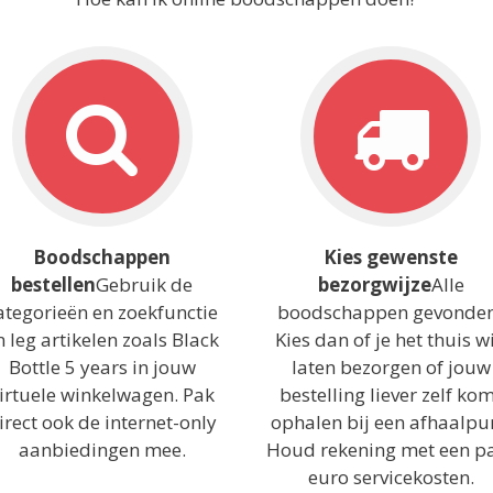
Boodschappen
Kies gewenste
bestellen
Gebruik de
bezorgwijze
Alle
ategorieën en zoekfunctie
boodschappen gevonde
n leg artikelen zoals Black
Kies dan of je het thuis wi
Bottle 5 years in jouw
laten bezorgen of jouw
irtuele winkelwagen. Pak
bestelling liever zelf ko
irect ook de internet-only
ophalen bij een afhaalpu
aanbiedingen mee.
Houd rekening met een p
euro servicekosten.