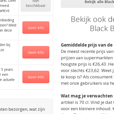
arkt. Deel
Niet
Bekijk alle Blac
 meest
beschikbaar
kt.nl.
Bekijk ook 
anbieding
zien? Meld
Black B
Geen Info
van deze
Gemiddelde prijs van de 
den bij
nze
De meest recente prijs van 
Geen Info
prijzen van supermarkten z
hoogste prijs is €26,43. H
e 5 years
voor slechts €23,62. Weet 
er een
te koop is? Als consument 
Geen Info
e actuele
met onze gebruikers via he
Wat mag je verwachten
artikel is 70 cl. Vind je da
voor een kleinere inhoud. K
laten bezorgen, wat zijn