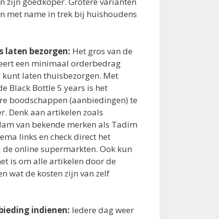
n zijn goedkoper. Grotere varianten
ijn met name in trek bij huishoudens
is laten bezorgen:
Het gros van de
eert een minimaal orderbedrag
g kunt laten thuisbezorgen. Met
 Black Bottle 5 years is het
re boodschappen (aanbiedingen) te
er. Denk aan artikelen zoals
Ham van bekende merken als Tadim
ema links en check direct het
j de online supermarkten. Ook kun
et is om alle artikelen door de
en wat de kosten zijn van zelf
bieding indienen:
Iedere dag weer