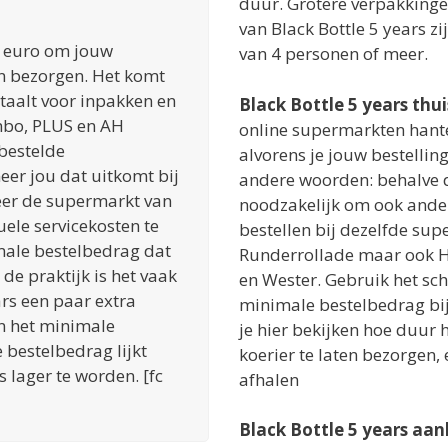
duur. Grotere verpakkinge
van Black Bottle 5 years z
 5 euro om jouw
van 4 personen of meer.
en bezorgen. Het komt
etaalt voor inpakken en
Black Bottle 5 years thu
mbo, PLUS en AH
online supermarkten hant
bestelde
alvorens je jouw bestellin
er jou dat uitkomt bij
andere woorden: behalve de
teer de supermarkt van
noodzakelijk om ook ande
ele servicekosten te
bestellen bij dezelfde sup
imale bestelbedrag dat
Runderrollade maar ook 
 de praktijk is het vaak
en Wester. Gebruik het sch
ars een paar extra
minimale bestelbedrag bi
n het minimale
je hier bekijken hoe duur h
bestelbedrag lijkt
koerier te laten bezorgen, 
 lager te worden. [fc
afhalen
Black Bottle 5 years aan