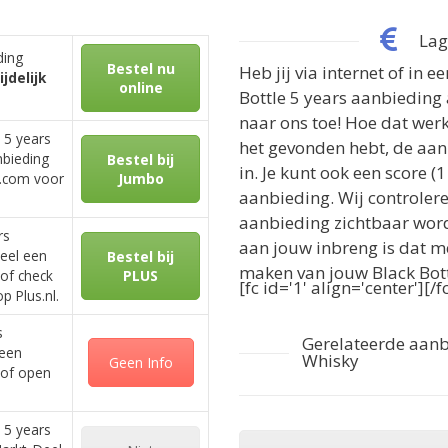
Lag
ding
Bestel nu
Heb jij via internet of in 
ijdelijk
online
Bottle 5 years aanbieding 
naar ons toe! Hoe dat werk
e 5 years
het gevonden hebt, de aan
nbieding
Bestel bij
in. Je kunt ook een score (
o.com voor
Jumbo
aanbieding. Wij controlere
aanbieding zichtbaar wor
rs
aan jouw inbreng is dat 
eel een
Bestel bij
maken van jouw Black Bott
of check
PLUS
[fc id='1' align='center'][/f
 Plus.nl.
s
Gerelateerde aanb
 een
Whisky
Geen Info
 of open
e 5 years