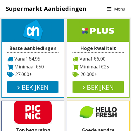
Spring
Supermarkt Aanbiedingen
Menu
naar
inhoud
Beste aanbiedingen
Hoge kwaliteit
Vanaf €4,95
Vanaf €6,00
Minimaal €50
Minimaal €25
27.000+
20.000+
BEKIJKEN
BEKIJKEN
Top bezorging
Goede service