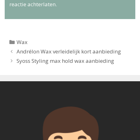
reactie achterlaten.
Categorieën
Wax
Berichtnavigatie
Andrélon Wax verleidelijk kort aanbieding
Syoss Styling max hold wax aanbieding