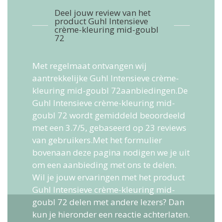
Deel jouw review van het
product Guhl Intensieve
crème-kleuring mid-goubl
72
Met regelmaat ontvangen wij
aantrekkelijke Guhl Intensieve crème-
kleuring mid-goubl 72aanbiedingen.De
Guhl Intensieve crème-kleuring mid-
goubl 72
wordt gemiddeld beoordeeld
met een
3.7
/
5
, gebaseerd op
23
reviews
van gebruikers.
Met het formulier
bovenaan deze pagina nodigen we je uit
om een aanbieding met ons te delen.
Wil je jouw ervaringen met het product
Guhl Intensieve crème-kleuring mid-
goubl 72 delen met andere lezers? Dan
kun je hieronder een reactie achterlaten.