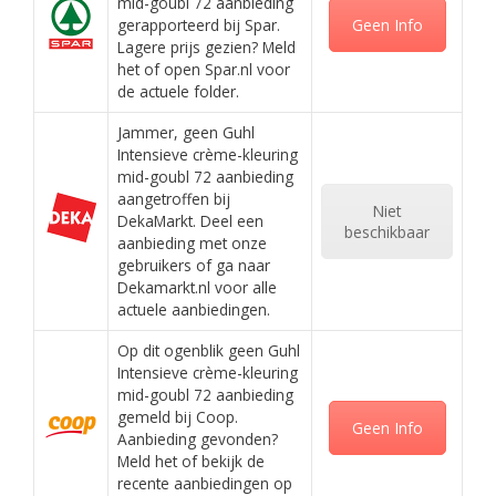
mid-goubl 72 aanbieding
gerapporteerd bij Spar.
Geen Info
Lagere prijs gezien? Meld
het of open Spar.nl voor
de actuele folder.
Jammer, geen Guhl
Intensieve crème-kleuring
mid-goubl 72 aanbieding
aangetroffen bij
Niet
DekaMarkt. Deel een
beschikbaar
aanbieding met onze
gebruikers of ga naar
Dekamarkt.nl voor alle
actuele aanbiedingen.
Op dit ogenblik geen Guhl
Intensieve crème-kleuring
mid-goubl 72 aanbieding
gemeld bij Coop.
Geen Info
Aanbieding gevonden?
Meld het of bekijk de
recente aanbiedingen op