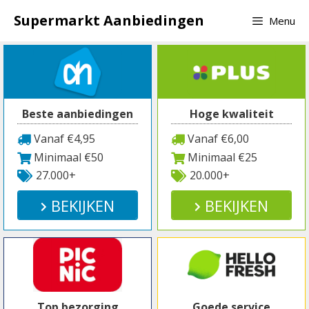
Spring
Supermarkt Aanbiedingen
Menu
naar
inhoud
Beste aanbiedingen
Hoge kwaliteit
Vanaf €4,95
Vanaf €6,00
Minimaal €50
Minimaal €25
27.000+
20.000+
BEKIJKEN
BEKIJKEN
Top bezorging
Goede service