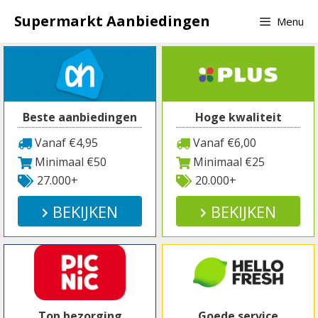
Spring
Supermarkt Aanbiedingen
Menu
naar
inhoud
Beste aanbiedingen
Hoge kwaliteit
Vanaf €4,95
Vanaf €6,00
Minimaal €50
Minimaal €25
27.000+
20.000+
BEKIJKEN
BEKIJKEN
Top bezorging
Goede service