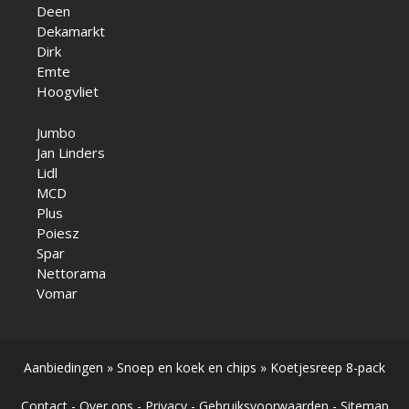
Deen
Dekamarkt
Dirk
Emte
Hoogvliet
Jumbo
Jan Linders
Lidl
MCD
Plus
Poiesz
Spar
Nettorama
Vomar
Aanbiedingen
»
Snoep en koek en chips
»
Koetjesreep 8-pack
Contact
-
Over ons
-
Privacy
-
Gebruiksvoorwaarden
-
Sitemap