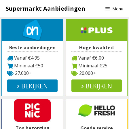
Spring
Supermarkt Aanbiedingen
Menu
naar
inhoud
Beste aanbiedingen
Hoge kwaliteit
Vanaf €4,95
Vanaf €6,00
Minimaal €50
Minimaal €25
27.000+
20.000+
BEKIJKEN
BEKIJKEN
Top bezorging
Goede service