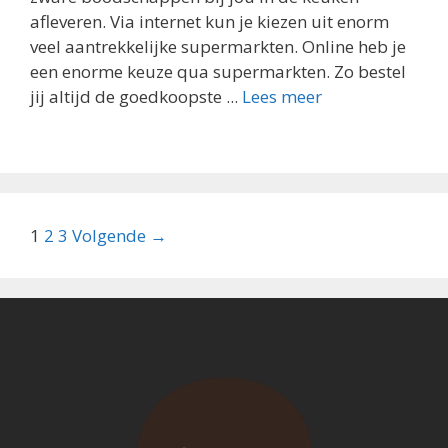
afleveren. Via internet kun je kiezen uit enorm
veel aantrekkelijke supermarkten. Online heb je
een enorme keuze qua supermarkten. Zo bestel
jij altijd de goedkoopste ...
Lees meer
Berichtnavigatie
1
2
3
Volgende →