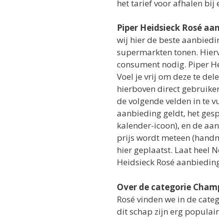
het tarief voor afhalen bij
Piper Heidsieck Rosé aa
wij hier de beste aanbied
supermarkten tonen. Hier
consument nodig. Piper H
Voel je vrij om deze te del
hierboven direct gebruike
de volgende velden in te 
aanbieding geldt, het gespo
kalender-icoon), en de aa
prijs wordt meteen (handma
hier geplaatst. Laat heel 
Heidsieck Rosé aanbieding
Over de categorie Cha
Rosé vinden we in de cate
dit schap zijn erg populai