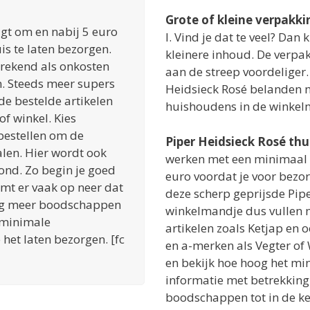
Grote of kleine verpakki
t om en nabij 5 euro
l. Vind je dat te veel? Dan
is te laten bezorgen.
kleinere inhoud. De verpa
rekend als onkosten
aan de streep voordeliger.
n. Steeds meer supers
Heidsieck Rosé belanden m
e bestelde artikelen
huishoudens in de winke
of winkel. Kies
 bestellen om de
Piper Heidsieck Rosé th
alen. Hier wordt ook
werken met een minimaal 
ond. Zo begin je goed
euro voordat je voor bezor
omt er vaak op neer dat
deze scherp geprijsde Pip
nog meer boodschappen
winkelmandje dus vullen 
 minimale
artikelen zoals Ketjap en
 het laten bezorgen. [fc
en a-merken als Vegter of 
en bekijk hoe hoog het min
informatie met betrekking 
boodschappen tot in de ke