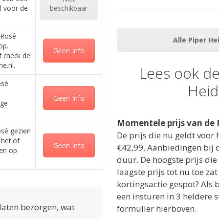
l voor de
beschikbaar
k Rosé
Alle Piper H
op.
Geen Info
f check de
e.nl.
Lees ook de
osé
Heid
Geen Info
ige
Momentele prijs van de 
osé gezien
De prijs die nu geldt voor
 het of
Geen Info
€42,99. Aanbiedingen bij 
gen op
duur. De hoogste prijs die
laagste prijs tot nu toe za
kortingsactie gespot? Als 
een insturen in 3 heldere 
 laten bezorgen, wat
formulier hierboven.