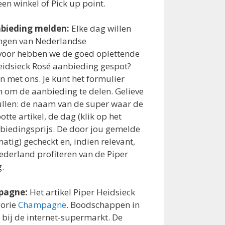
 een winkel of Pick up point.
nbieding melden:
Elke dag willen
ingen van Nederlandse
voor hebben we de goed oplettende
eidsieck Rosé aanbieding gespot?
en met ons. Je kunt het formulier
n om de aanbieding te delen. Gelieve
vullen: de naam van de super waar de
tte artikel, de dag (klik op het
nbiedingsprijs. De door jou gemelde
tig) gecheckt en, indien relevant,
Nederland profiteren van de Piper
.
mpagne:
Het artikel Piper Heidsieck
gorie
Champagne
. Boodschappen in
r bij de internet-supermarkt. De