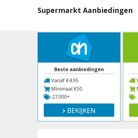
Spring
Supermarkt Aanbiedingen
naar
inhoud
Beste aanbiedingen
Vanaf €4,95
V
Minimaal €50
M
27.000+
BEKIJKEN