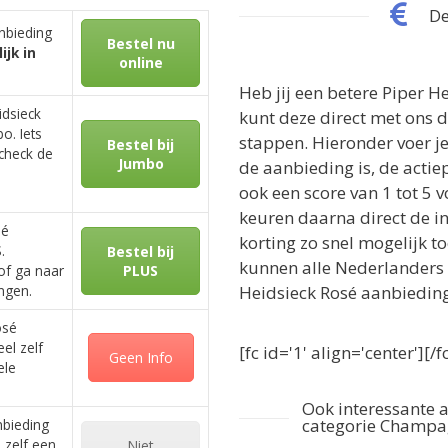
De
nbieding
Bestel nu
ijk in
online
Heb jij een betere Piper H
idsieck
kunt deze direct met ons d
o. Iets
stappen. Hieronder voer je
Bestel bij
check de
Jumbo
de aanbieding is, de actiep
ook een score van 1 tot 5 
keuren daarna direct de i
sé
korting zo snel mogelijk t
.
Bestel bij
kunnen alle Nederlanders
of ga naar
PLUS
ingen.
Heidsieck Rosé aanbieding
osé
el zelf
[fc id='1' align='center'][/f
Geen Info
ele
Ook interessante 
categorie Champ
nbieding
 zelf een
Niet