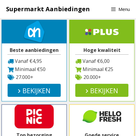
Spring
Supermarkt Aanbiedingen
Menu
naar
inhoud
Beste aanbiedingen
Hoge kwaliteit
Vanaf €4,95
Vanaf €6,00
Minimaal €50
Minimaal €25
27.000+
20.000+
BEKIJKEN
BEKIJKEN
Top bezorging
Goede service