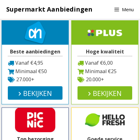
Spring
Supermarkt Aanbiedingen
Menu
naar
inhoud
Beste aanbiedingen
Hoge kwaliteit
Vanaf €4,95
Vanaf €6,00
Minimaal €50
Minimaal €25
27.000+
20.000+
BEKIJKEN
BEKIJKEN
Top bezorging
Goede service