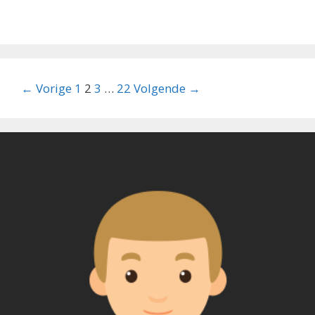
Berichtnavigatie
← Vorige
1
2
3
…
22
Volgende →