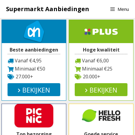
Spring
Supermarkt Aanbiedingen
Menu
naar
inhoud
Beste aanbiedingen
Hoge kwaliteit
Vanaf €4,95
Vanaf €6,00
Minimaal €50
Minimaal €25
27.000+
20.000+
BEKIJKEN
BEKIJKEN
Top bezorging
Goede service